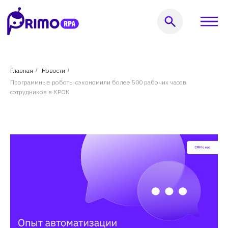
Оставить заявку
Главная
/
Новости
/
Программные роботы сэкономили более 500 рабочих часов
999) 856-62-18
сотрудников в КРОК
кты
Услуги
Решения
Кейсы
Пользователям
Компания