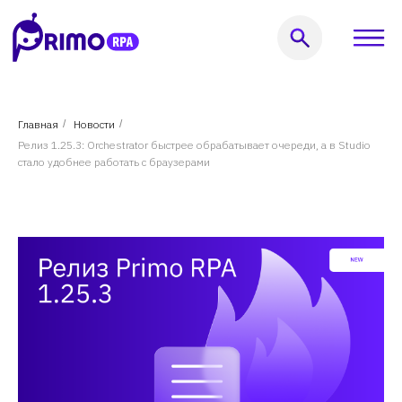
Оставить заявку
Главная
/
Новости
/
Релиз 1.25.3: Orchestrator быстрее обрабатывает очереди, а в Studio
999) 856-62-18
стало удобнее работать с браузерами
кты
Услуги
Решения
Кейсы
Пользователям
Компания