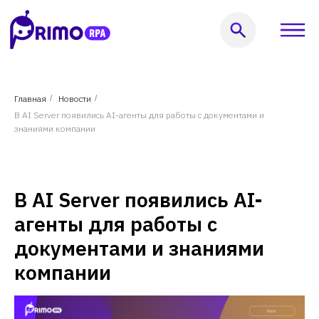
Оставить заявку
Главная
/
Новости
/
В AI Server появились AI-агенты для работы с документами и
999) 856-62-18
знаниями компании
В AI Server появились AI-
агенты для работы с
документами и знаниями
компании
кты
Услуги
Решения
Кейсы
Пользователям
Компания