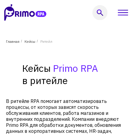
Оставить заявку
Главная
/
Кейсы
/
Ритейл
999) 856-62-18
Кейсы
Primo RPA
в ритейле
В ритейле RPA помогает автоматизировать
процессы, от которых зависят скорость
кты
Услуги
Решения
Кейсы
Пользователям
Компания
обслуживания клиентов, работа магазинов и
внутренних подразделений. Компании внедряют
Primo RPA для обработки документов, обновления
данных в корпоративных системах, HR-задач,