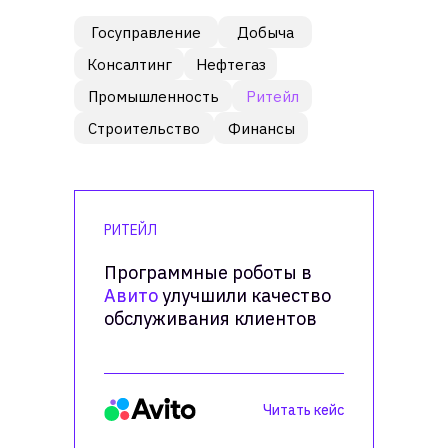
Госуправление
Добыча
Консалтинг
Нефтегаз
Промышленность
Ритейл
Строительство
Финансы
РИТЕЙЛ
Программные роботы в
Программные роботы в
Авито улучшили качество
Авито
улучшили качество
обслуживания клиентов
обслуживания клиентов
Читать кейс
Читать кейс
Технологический лидер
роботизации в России