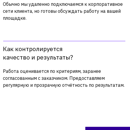
Обычно мы удаленно подключаемся к корпоративное
сети клиента, но готовы обсуждать работу на вашей
площадке.
Подкаст Primo RPA
про гиперавтоматизацию
Как контролируется
Общайтесь с коллегами и
качество и результаты?
поддержкой Primo RPA в чате
Работа оценивается по критериям, заранее
+7 (999) 856-62-18
согласованным с заказчиком. Предоставляем
info@primo-rpa.ru
регулярную и прозрачную отчётность по результатам.
Огородный пр-д 16/1, стр. 3, оф. 604,
Москва, 127254
Лицензионное соглашение
Политика конфиденциальности