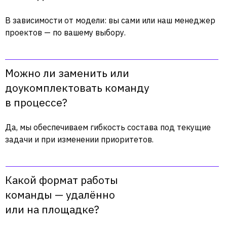
В зависимости от модели: вы сами или наш менеджер
проектов — по вашему выбору.
Технологический лидер
роботизации в России
Можно ли заменить или
доукомплектовать команду
Платформа
Пользователям
Компания
в процессе?
Продукты
Академия
О нас
Решения
Документация
Блог
Да, мы обеспечиваем гибкость состава под текущие
Калькулятор
Кейсы
Новости
задачи и при изменении приоритетов.
Партнеры
Поддержка
Контакты
Какой формат работы
команды — удалённо
Следите за новостями
или на площадке?
Primo RPA