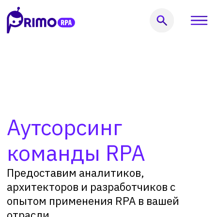
Оставить заявку
Главная
/
Аутсорсинг команды RPA
Аутсорсинг
999) 856-62-18
команды RPA
Предоставим аналитиков,
архитекторов и разработчиков с
опытом применения RPA в вашей
отрасли.
Получить консультацию
кты
Услуги
Решения
Кейсы
Пользователям
Компания