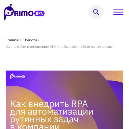
Оставить заявку
Главная
/
Новости
/
Как подойти к внедрению RPA, чтобы эффект был максимальный
999) 856-62-18
кты
Услуги
Решения
Кейсы
Пользователям
Компания