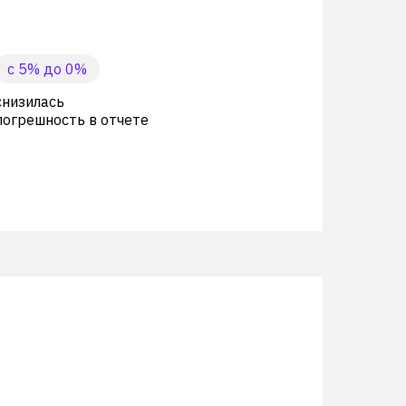
с 5% до 0%
снизилась
погрешность в отчете
вых файлов с результатами сравнения
рно-материальных ценностей (ТМЦ)
и информации.
 411 рублей к концу февраля 2024