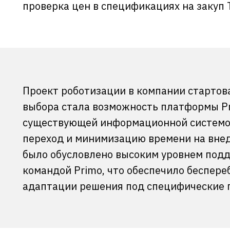
проверка цен в спецификациях на закуп
Проект роботизации в компании стартов
выбора стала возможность платформы Pr
Более 6 млн. рублей годовой
существующей информационной системой
Сокращение количества оши
переход и минимизацию времени на вне
было обусловлено высоким уровнем подд
командой Primo, что обеспечило беспере
адаптации решения под специфические 