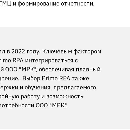
 ТМЦ и формирование отчетности.
ал в 2022 году. Ключевым фактором
imo RPA интегрироваться с
 эффект от RPA.
 ООО "МРК", обеспечивая плавный
бок с 5% до 0%.
дрение. Выбор Primo RPA также
ержки и обучения, предлагаемого
бойную работу и возможность
потребности ООО "МРК".