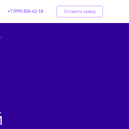
+7 (999) 856-62-18
Оставить заявку
"
й