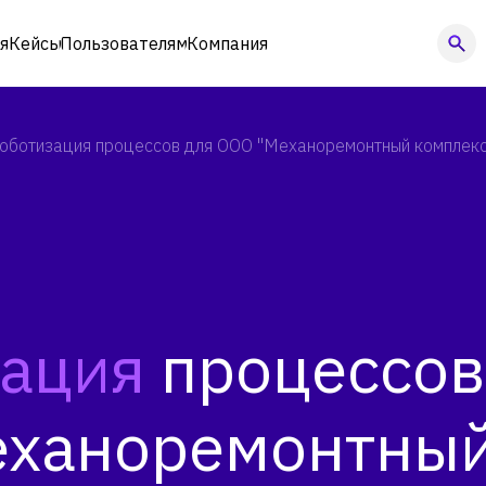
я
Кейсы
Пользователям
Компания
оботизация процессов для ООО "Механоремонтный комплекс
зация
процессов
еханоремонтны