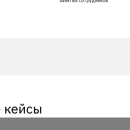
занятых сотрудников
 по анализу и обработке данных в Exсel.
ьными затратами времени и сил.
таризации в формате MS Excel, составленных в каждой тор
я которых выявлено расхождение.
ирование сличительных ведомостей по форме ИНВ-19.
т файлы отчетов и находит расхождения между плановым
реносятся из файлов отчетов в предварительно подгото
е кейсы