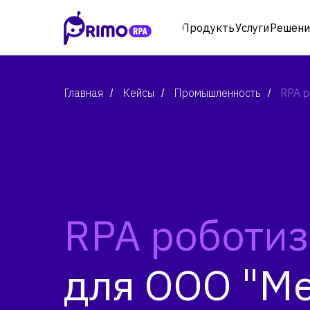
Продукты
Услуги
Решени
Главная
Кейсы
Промышленность
RPA р
/
/
/
RPA роботи
для ООО "М