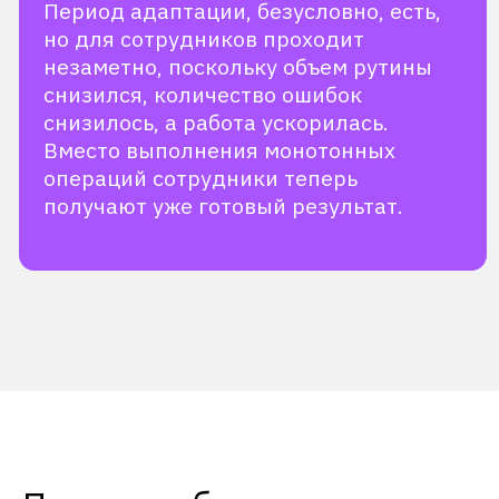
Делаем роботизацию
эффективной для
бизнеса
Оставляйте заявку, чтобы получить
бесплатную консультацию
от экспертов Primo и узнать больше
о выгодах RPA.
Запросить демо
Cкачать бесплатную
версию Community edition