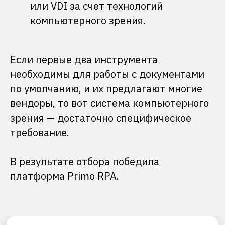
все возможные замечания со
или VDI за счет технологий
стороны коллег из других
компьютерного зрения.
подразделений. Пока
проектируешь, кажется, что все
понятно, но на этапе реализации
выясняется, что нужны изменения.
Если первые два инструмента
Тут надо отдать должное коллегам
необходимы для работы с документами
из команды внедрения со стороны
партнера и вендора: они шли
по умолчанию, и их предлагают многие
навстречу и принимали в работу
изменения прямо в процессе
вендоры, то вот система компьютерного
внедрения и настройки системы.
зрения — достаточно специфическое
требование.
В результате отбора победила
платформа Primo RPA.
Результаты
Раньше на обработку одного валютного