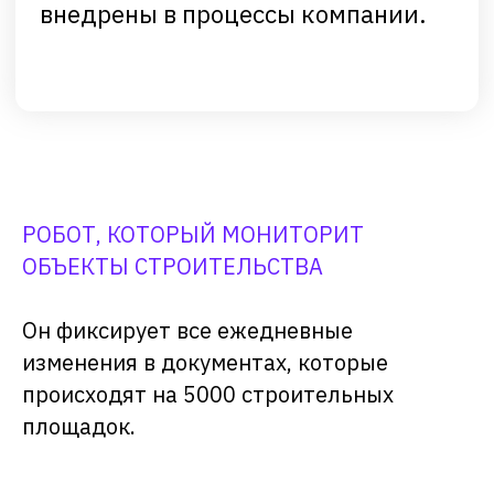
Решения
Документация
Блог
Калькулятор
Кейсы
Новости
Партнеры
Поддержка
Контакты
Следите за новостями
РОБОТ, КОТОРЫЙ МОНИТОРИТ
Primo RPA
ОБЪЕКТЫ СТРОИТЕЛЬСТВА
Он фиксирует все ежедневные
Подкаст Primo RPA
про гиперавтоматизацию
изменения в документах, которые
происходят на 5000 строительных
площадок.
Общайтесь с коллегами и
поддержкой Primo RPA в чате