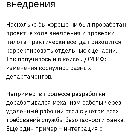
внедрения
робот может решать самостоятельно
без участия специалиста
Насколько бы хорошо ни был проработан
проект, в ходе внедрения и проверки
пилота практически всегда приходится
корректировать отдельные сценарии.
Татьяна Лунькова
Так получилось и в кейсе ДОМ.РФ:
директор центра расчетов и
контроля операций банка ДОМ.РФ
изменения коснулись разных
департаментов.
Период адаптации, безусловно, есть,
но для сотрудников проходит
незаметно, поскольку объем рутины
Например, в процессе разработки
снизился, количество ошибок
снизилось, а работа ускорилась.
дорабатывался механизм работы через
Вместо выполнения монотонных
удаленный рабочий стол с учетом всех
операций сотрудники теперь
получают уже готовый результат.
требований службы безопасности Банка.
Еще один пример – интеграция с