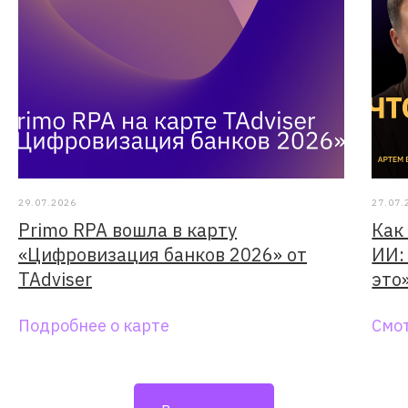
29.07.2026
27.07.
Primo RPA вошла в карту
Как
«Цифровизация банков 2026» от
ИИ:
TAdviser
это
Подробнее о карте
Смо