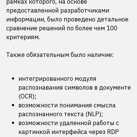
рамках которого, на основе
предоставленной разработчиками
информации, было проведено детальное
сравнение решений по более чем 100
критериям.
Также обязательным было наличие:
интегрированного модуля
распознавания символов в документе
(OCR);
Татьяна Лунькова
возможности понимания смысла
директор центра расчетов и
контроля операций банка ДОМ.РФ
распознанного текста (NLP);
возможности удаленной работы с
В процессе проектирования сложно
картинкой интерфейса через RDP
учесть все нюансы и предусмотреть