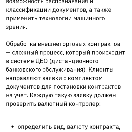
возможность распознавания и
классификации документов, а также
применить технологии машинного
зрения.
Обработка внешнеторговых контрактов
Когда количество контрактов
сильно выросло, сил
— сложный процесс, который происходит
существующих специалистов
в системе ДБО (дистанционного
стало не хватать на выполнение
банковского обслуживания). Клиенты
процесса в соответствии с SLA. В
направляют заявки с комплектом
результате сравнения затрат на
автоматизацию, роботизацию и
документов для постановки контрактов
ручной труд IT-департамент
на учет. Каждую такую заявку должен
Банка решил внедрить в бизнес-
проверить валютный контролер:
процессы компании
программных роботов.
определить вид, валюту контракта,