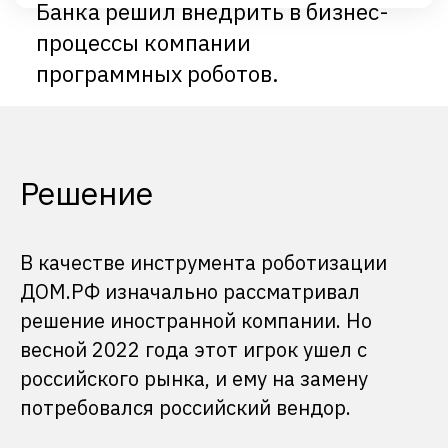
Решение
В качестве инструмента роботизации
ДОМ.РФ изначально рассматривал
Одним из ключевых требований
решение иностранной компании. Но
была полная независимость
весной 2022 года этот игрок ушел с
платформы от зарубежных
российского рынка, и ему на замену
решений.
потребовался российский вендор.