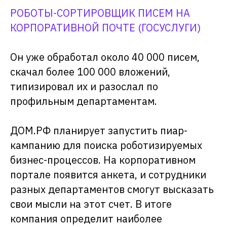
РОБОТЫ-СОРТИРОВЩИК ПИСЕМ НА
+7 (999) 856-62-18
КОРПОРАТИВНОЙ ПОЧТЕ (ГОСУСЛУГИ)
info@primo-rpa.ru
Огородный пр-д 16/1, стр. 3, оф. 604,
Он уже обработал около 40 000 писем,
Москва, 127254
скачал более 100 000 вложений,
типизировал их и разослал по
Лицензионное соглашение
профильным департаментам.
Политика конфиденциальности
Официальная информация о продукте
ДОМ.РФ планирует запустить пиар-
кампанию для поиска роботизируемых
бизнес-процессов. На корпоративном
портале появится анкета, и сотрудники
разных департаментов смогут высказать
свои мысли на этот счет. В итоге
компания определит наиболее