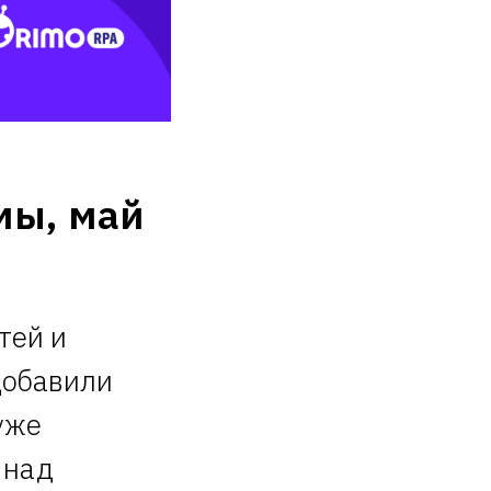
мы, май
тей и
Добавили
уже
 над