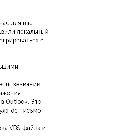
нас для вас
авили локальный
егрироваться с
льшими
распознавании
ажения.
 Outlook. Это
 нужное письмо
ова VBS-файла и