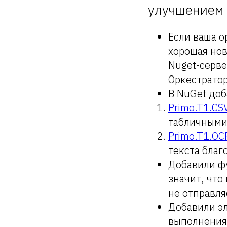
улучшением 
Если ваша о
хорошая нов
Nuget-серве
Оркестрато
В NuGet доб
Primo.T1.CS
табличными 
Primo.T1.OC
текста бла
Добавили фу
значит, что
не отправля
Добавили эл
выполнения