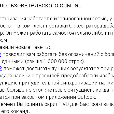
пользовательского опыта.
рганизация работает с изолированной сетью, у 
ость — в комплект поставки Оркестратора доб
р. Он может работать самостоятельно либо инт
ром.
авили новые пакеты:
V
позволит вам работать без ограничений с бо
данными (свыше 1 000 000 строк).
R
поможет достигать лучших результатов при 
годаря наличию профилей предобработки изобр
нкцию принудительной синхронизации папки в
 вы больше не столкнетесь с ситуацией, когда
ется при закрытом приложении Outlook.
емент Выполнить скрипт VB для быстрого выз
 его команд.