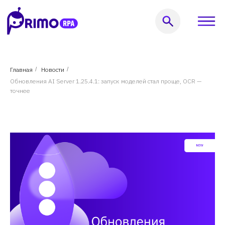
Оставить заявку
Главная
/
Новости
/
Обновления AI Server 1.25.4.1: запуск моделей стал проще, OCR —
999) 856-62-18
точнее
кты
Услуги
Решения
Кейсы
Пользователям
Компания