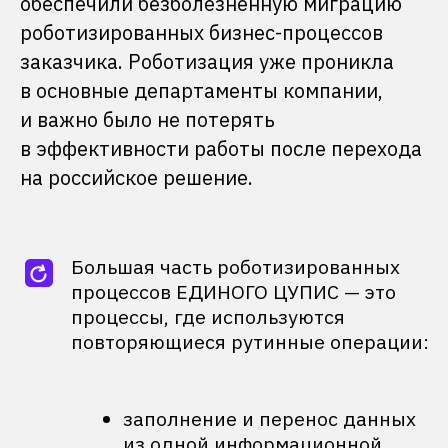
обеспечили безболезненную миграцию
роботизированных бизнес-процессов
ПРОМЫШЛЕННОСТЬ
СТРАХОВАНИЕ
заказчика. Роботизация уже проникла
Годовой эффект от
Миграция с UiPath
в основные департаменты компании,
роботизации более
на Primo RPA в комп
и важно было не потерять
27 млн рублей в
«ММК-
«Росгосстрах»
: без п
Метиз»
скорости и функцио
в эффективности работы после перехода
на российское решение.
Читать кейс
Чи
Делаем роботизацию
эффективной для