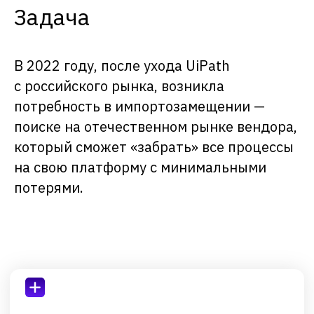
Задача
человеческим фактором,
сокращение времени на
выполнение бизнес-
операций.
В 2022 году, после ухода UiPath
с российского рынка, возникла
потребность в импортозамещении —
поиске на отечественном рынке вендора,
который сможет «забрать» все процессы
на свою платформу с минимальными
потерями.