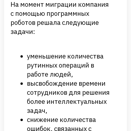
Антон Тумаков
менеджер проектов роботизации
RPA ЕДИНОГО ЦУПИС
Лицензионная политика Primo RPA
очень похожа на лицензионную
политику UiPath. У обоих вендоров
есть годовые лицензии, причем у
российского вендора стоимость
оказалась ниже.