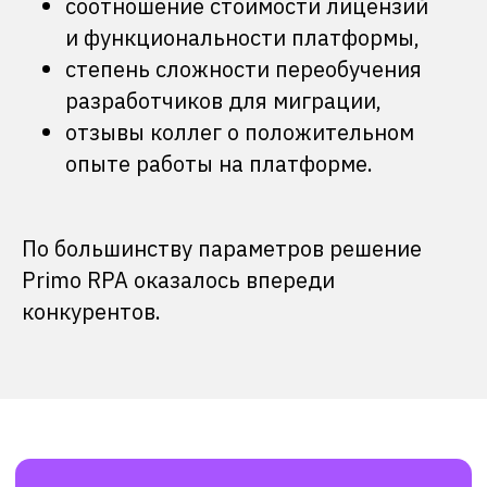
соотношение стоимости лицензий
и функциональности платформы,
степень сложности переобучения
разработчиков для миграции,
отзывы коллег о положительном
опыте работы на платформе.
По большинству параметров решение
Primo RPA оказалось впереди
конкурентов.
Антон Тумаков
менеджер проектов роботизации
RPA
ЕДИНОГО ЦУПИС
Адаптация процессов под
роботизацию не составила
большого труда, так как мы уже 5
лет работаем с RPA и большая часть