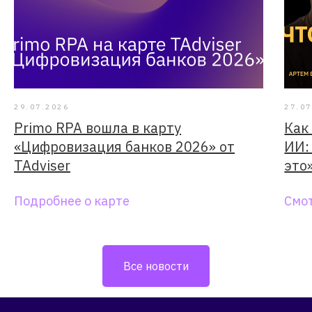
29.07.2026
27.07
Primo RPA вошла в карту
Как
«Цифровизация банков 2026» от
ИИ:
TAdviser
это
Подробнее о карте
Смо
Все новости