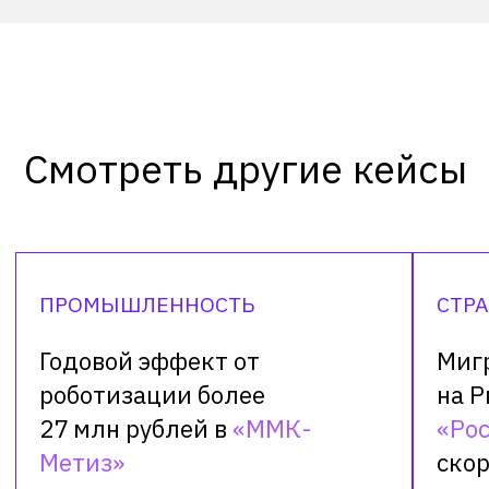
Следите за новостями
Primo RPA
Подкаст Primo RPA
про гиперавтоматизацию
Общайтесь с коллегами и
поддержкой Primo RPA в чате
+7 (999) 856-62-18
info@primo-rpa.ru
Огородный пр-д 16/1, стр. 3, оф. 604,
Москва, 127254