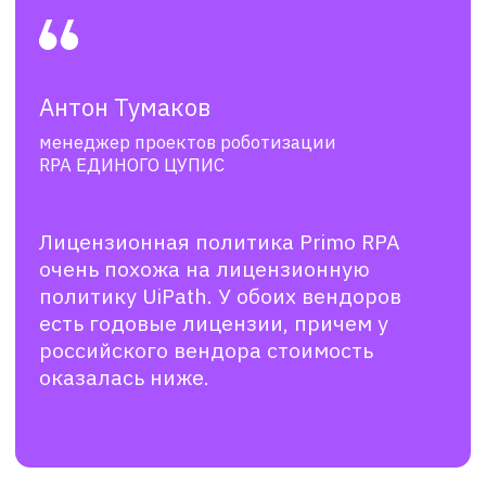
процессов уже была адаптирована.
В процессе миграции иногда
возникали трудности с работой
высоконагруженных роботов. Они
зависали и отключались. Проблемы
были решены благодаря
оперативной доработке
функционала платформы и помощи
со стороны вендора в корректной
настройке.