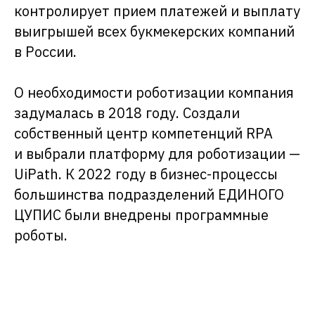
контролирует прием платежей и выплату
выигрышей всех букмекерских компаний
в России.
О необходимости роботизации компания
На момент миграции компания
задумалась в 2018 году. Создали
с помощью программных
роботов решала следующие
собственный центр компетенций RPA
задачи:
и выбрали платформу для роботизации —
UiPath. К 2022 году в бизнес-процессы
уменьшение количества
большинства подразделений ЕДИНОГО
рутинных операций в
ЦУПИС были внедрены программные
работе людей,
высвобождение времени
роботы.
сотрудников для решения
более интеллектуальных
задач,
снижение количества
ошибок, связанных с